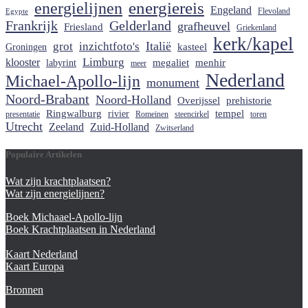
energiereis
energielijnen
Engeland
Flevoland
Egypte
Frankrijk
Gelderland
grafheuvel
Friesland
Griekenland
kerk/kapel
grot
Italië
inzichtfoto's
kasteel
Groningen
Limburg
klooster
menhir
megaliet
labyrint
meer
Nederland
Michael-Apollo-lijn
monument
Noord-Brabant
Noord-Holland
Overijssel
prehistorie
tempel
Ringwalburg
rivier
presentatie
Romeinen
steencirkel
toren
Utrecht
Zeeland
Zuid-Holland
Zwitserland
Populaire
Artikelen
Wat zijn krachtplaatsen?
Wat zijn energielijnen?
Boek Michaael-Apollo-lijn
Boek Krachtplaatsen in Nederland
Kaart Nederland
Kaart Europa
Bronnen