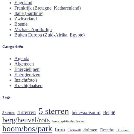
Engeland
Frankrijk
(
Bretagne
,
Katharenland
)
Italië
(
Sardinië
)
Zwitserland
Bosnië
Michael-Apollo-lijn
Buiten Europa (Zuid-Afrika, Egypte)
Categorieën
Agenda
Algemeen
Energielijnen
Energiereizen
Inzichtfoto's
Krachtplaatsen
Tags
5 sterren
4 sterren
België
bedevaartsoord
3 sterren
berg/heuvel/rots
boek: spirituele plekken
boom/bos/park
bron
dolmen
Drenthe
Cornwall
Duitsland