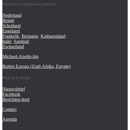
Populaire krachtplaats-gebieden
Nederland
België
Schotland
Engeland
Frankrijk
(
Bretagne
,
Katharenland
)
Italië
(
Sardinië
)
Zwitserland
Michael-Apollo-lijn
Buiten Europa (Zuid-Afrika, Egypte)
Blijf op de hoogte
Nieuwsbrief
Facebook
Berichten-feed
Contact
Agenda