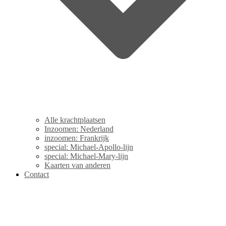
Alle krachtplaatsen
Inzoomen: Nederland
inzoomen: Frankrijk
special: Michael-Apollo-lijn
special: Michael-Mary-lijn
Kaarten van anderen
Contact