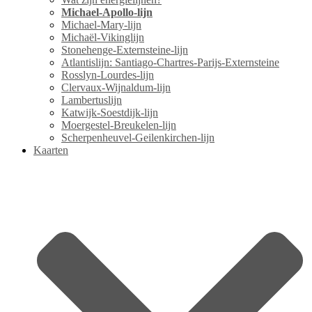
Michael-Apollo-lijn
Michael-Mary-lijn
Michaël-Vikinglijn
Stonehenge-Externsteine-lijn
Atlantislijn: Santiago-Chartres-Parijs-Externsteine
Rosslyn-Lourdes-lijn
Clervaux-Wijnaldum-lijn
Lambertuslijn
Katwijk-Soestdijk-lijn
Moergestel-Breukelen-lijn
Scherpenheuvel-Geilenkirchen-lijn
Kaarten